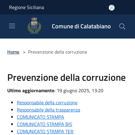
Salta al contenuto principale
Regione Siciliana
Comune di Calatabiano
Home
>
Prevenzione della corruzione
Prevenzione della corruzione
Ultimo aggiornamento
: 19 giugno 2025, 13:20
Responsabile della corruzione
Responsabile della trasparenza
COMUNICATO STAMPA
COMUNICATO STAMPA BIS
COMUNICATO STAMPA TER