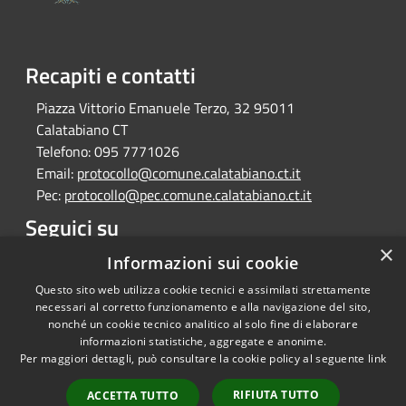
Recapiti e contatti
Piazza Vittorio Emanuele Terzo, 32 95011
Calatabiano CT
Telefono:
095 7771026
Email:
protocollo@comune.calatabiano.ct.it
Pec:
protocollo@pec.comune.calatabiano.ct.it
Seguici su
×
Facebook
Informazioni sui cookie
Questo sito web utilizza cookie tecnici e assimilati strettamente
necessari al corretto funzionamento e alla navigazione del sito,
nonché un cookie tecnico analitico al solo fine di elaborare
informazioni statistiche, aggregate e anonime.
RSS
Copyright © 2026 • Comune di
Per maggiori dettagli, può consultare la cookie policy al seguente
link
Accessibilità
Calatabiano • Powered by
Privacy
Municipium
Accesso
•
RIFIUTA TUTTO
ACCETTA TUTTO