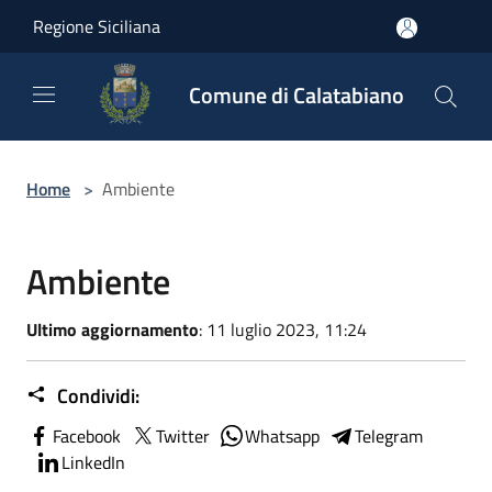
Salta al contenuto principale
Regione Siciliana
Comune di Calatabiano
Home
>
Ambiente
Ambiente
Ultimo aggiornamento
: 11 luglio 2023, 11:24
Condividi:
Facebook
Twitter
Whatsapp
Telegram
LinkedIn